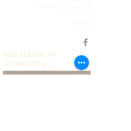
Via Nino Bixio, 24
37069 Villafranca di Verona, VR
P.IVA
01433800230
PRIVACY
RESTiamo IN
CONTATTO!