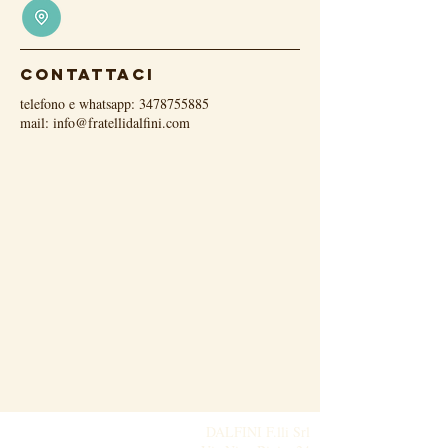
contattaci
telefono e whatsapp:
3478755885
mail:
info@fratellidalfini.com
DALFINI F.lli Srl