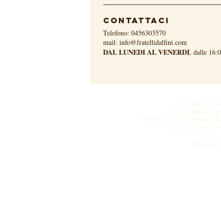
contattaci
Telefono: 0456303570
mail:
info@fratellidalfini.com
DAL LUNEDI AL VENERDI
, dalle 16:
DALFINI F.lli Srl
Via Nino Bixio, 24
37069 Villafranca di Verona, VR
P.IVA 01433800230
PRIVACY