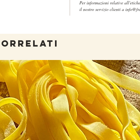
Per informazioni relative all'etich
privo di 
il nostro servizio clienti a info@fr
Questo p
presso i
circa c
qui
.
CORRELATI
L'immagi
prodotto