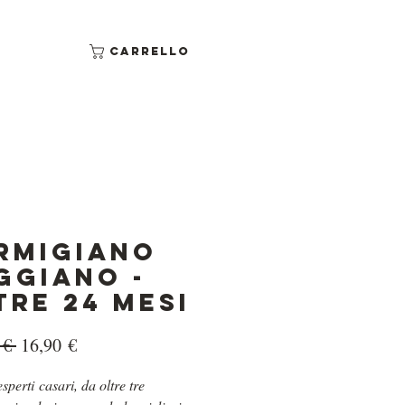
Carrello
rmigiano
ggiano -
TRE 24 MESI
Prezzo
Prezzo
 € 
16,90 €
regolare
scontato
esperti casari, da oltre tre