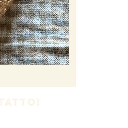
Stringhetto cla
Esaurito
TATTO!