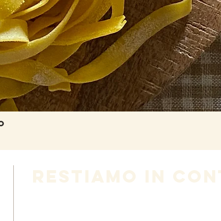
o
Vista rapida
RESTiamo IN CON