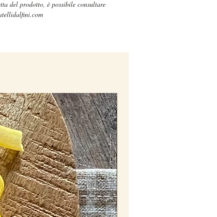
etta del prodotto, è possibile consultare
lattosio.
atellidalfini.com
rodotto è disponibile in esclusiva
 nostri mercati in porzioni da 1kg
aduna. Scopri dove siamo
cliccando
ne ha il solo scopo di presentare il
.