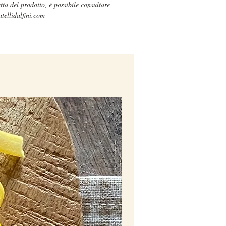
etta del prodotto, è possibile consultare
, senza conservanti e naturalmente
atellidalfini.com
lattosio.
rodotto è disponibile in esclusiva
 nostri mercati in porzioni da 1kg
aduna. Scopri dove siamo
cliccando
ne ha il solo scopo di presentare il
.