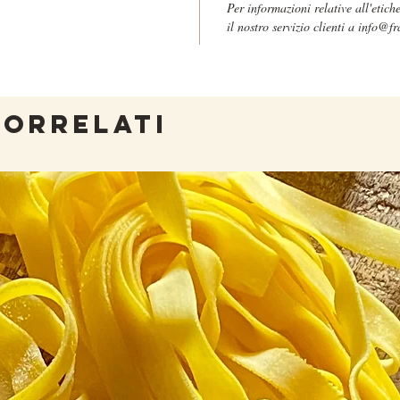
Per informazioni relative all'etich
naturale
il nostro servizio clienti a info@fr
privo di 
Questo p
presso i
circa c
CORRELATI
qui
.
L'immagi
prodotto