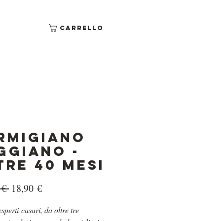
Carrello
rmigiano
ggiano -
TRE 40 MESI
Prezzo
Prezzo
 € 
18,90 €
regolare
scontato
esperti casari, da oltre tre