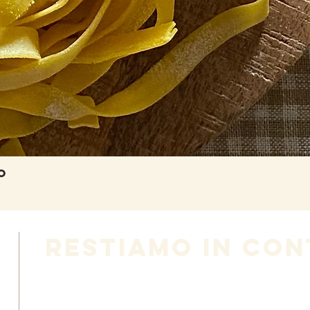
o
Vista rapida
RESTiamo IN CON