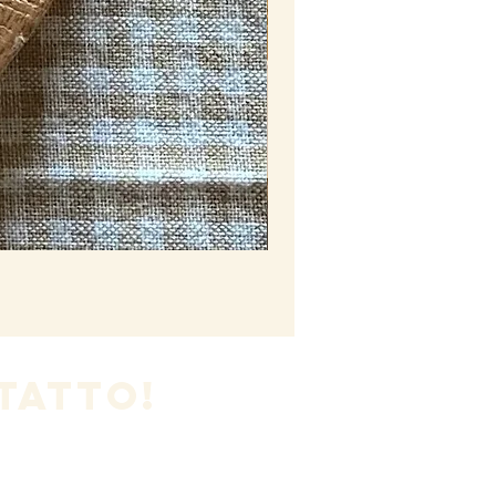
Stringhetto cla
Esaurito
TATTO!