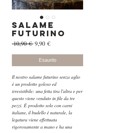
Salame
futurino
Prezzo
Prezzo
 10,90 € 
9,90 €
regolare
scontato
Esaurito
Il nostro salame futurino senza aglio
è un prodotto goloso ed
irresistibile: una fetta tira l'altra e per
questo viene venduto in file da tre
pezzi. È prodotto solo con carni
italiane, il budello è naturale, la
legatura viene effettuata
rigorosamente a mano e ha una